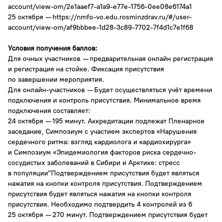
account/view-om/2e1aaef7-a1a9-e77e-1756-0ee08e6174a1
25 октября —
https://nmfo-vo.edu.rosminzdrav.ru/#/user-
account/view-om/af9bbbee-1d28-3c89-7702-7f4d1c7e1f68
Условия получения баллов:
Для очных участников — предварительная онлайн регистрация
и регистрация на стойке. Фиксация присутствия
по завершении мероприятия.
Для онлайн-участников — Будет осуществляться учёт времени
подключения и контроль присутствия. Минимальное время
подключения составляет:
24 октября — 195 минут. Аккредитации подлежат Пленарное
заседание, Симпозиум с участием экспертов «Нарушения
сердечного ритма: взгляд кардиолога и кардиохирурга»
и Симпозиум «Эпидемиология факторов риска сердечно-
сосудистых заболеваний в Сибири и Арктике: стресс
в популяции"Подтверждением присутствия будет являться
нажатия на кнопки контроля присутствия. Подтверждением
присутствия будет являться нажатия на кнопки контроля
присутствия. Необходимо подтвердить 4 контролей из 6
25 октября — 270 минут. Подтверждением присутствия будет