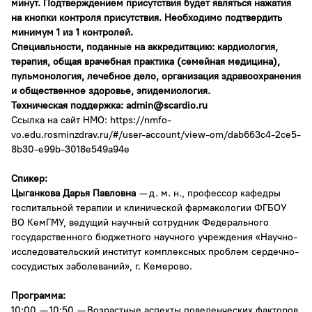
минут. Подтверждением присутствия будет являться нажатия
на кнопки контроля присутствия. Необходимо подтвердить
минимум 1 из 1 контролей.
Специальности, поданные на аккредитацию: кардиология,
терапия, общая врачебная практика (семейная медицина),
пульмонология, лечебное дело, организация здравоохранения
и общественное здоровье, эпидемиология.
Техническая поддержка:
admin@scardio.ru
Ссылка на сайт НМО:
https://nmfo-
vo.edu.rosminzdrav.ru/#/user-account/view-om/dab663c4-2ce5-
8b30-e99b-3018e549a94e
Спикер:
Цыганкова Дарья Павловна
— д. м. н., профессор кафедры
госпитальной терапии и клинической фармакологии ФГБОУ
ВО КемГМУ, ведущий научный сотрудник Федерального
государственного бюджетного научного учреждения «Научно-
исследовательский институт комплексных проблем сердечно-
сосудистых заболеваний», г. Кемерово.
Программа:
10:00 — 10:50 — Возрастные аспекты поведенческих факторов